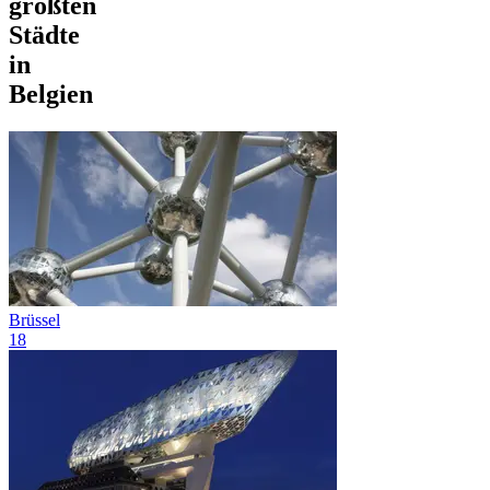
größten
Städte
in
Belgien
Brüssel
18