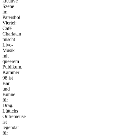
kreative
Szene
im
Patershol-
Viertel:
Café
Charlatan
mischt
Live-
Musik
mit
queerem
Publikum,
Kammer
98 ist
Bar
und
Bühne
für
Drag.
Lüttichs
Outremeuse
ist
legendär
für