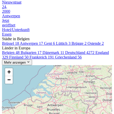
Nieuwstraat
24,
2000
Antwerpen
Jetzt
geöffnet
Hotel/Unterkunft
Essen
Städte in Belgien
Brüssel
18
Antwerpen
17
Gent
6
Lüttich
3
Brügge
2
Ostende
2
Länder in Europa
Belgien
48
Bulgarien
17
Dänemark
11
Deutschland
4272
England
329
Finnland
50
Frankreich
191
Griechenland
56
Mehr anzeigen
+
−