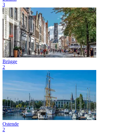
3
Brügge
2
Ostende
2