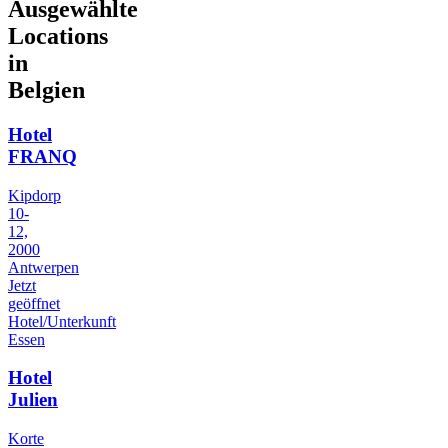
Ausgewählte
Locations
in
Belgien
Hotel
FRANQ
Kipdorp
10-
12,
2000
Antwerpen
Jetzt
geöffnet
Hotel/Unterkunft
Essen
Hotel
Julien
Korte