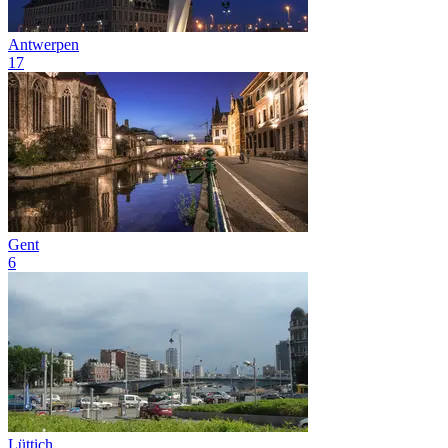
Antwerpen
17
Gent
6
Lüttich