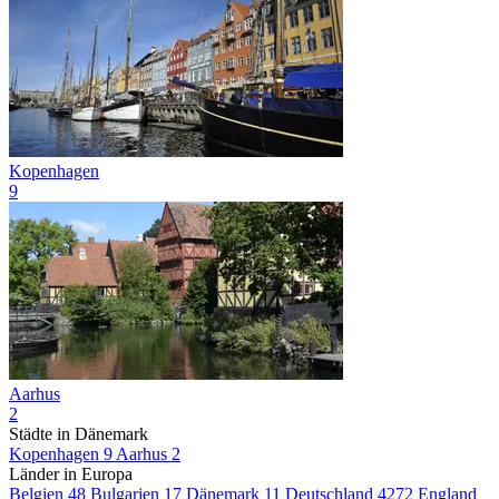
Kopenhagen
9
Aarhus
2
Städte in Dänemark
Kopenhagen
9
Aarhus
2
Länder in Europa
Belgien
48
Bulgarien
17
Dänemark
11
Deutschland
4272
England