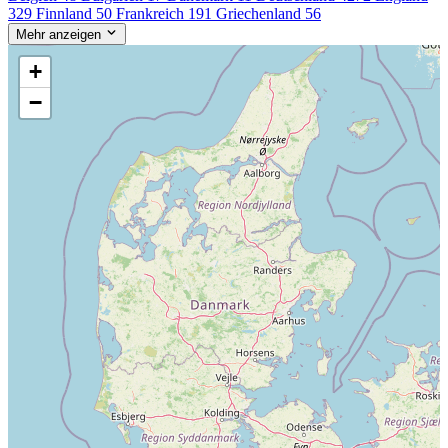
329
Finnland
50
Frankreich
191
Griechenland
56
Mehr anzeigen
+
−