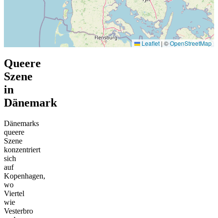
Leaflet
|
©
OpenStreetMap
Queere
Szene
in
Dänemark
Dänemarks
queere
Szene
konzentriert
sich
auf
Kopenhagen,
wo
Viertel
wie
Vesterbro