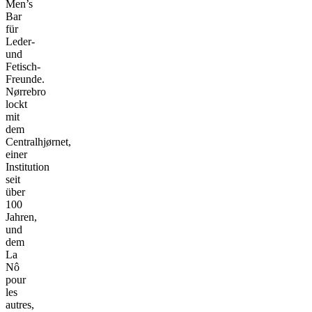
Men’s
Bar
für
Leder-
und
Fetisch-
Freunde.
Nørrebro
lockt
mit
dem
Centralhjørnet,
einer
Institution
seit
über
100
Jahren,
und
dem
La
Nô
pour
les
autres,