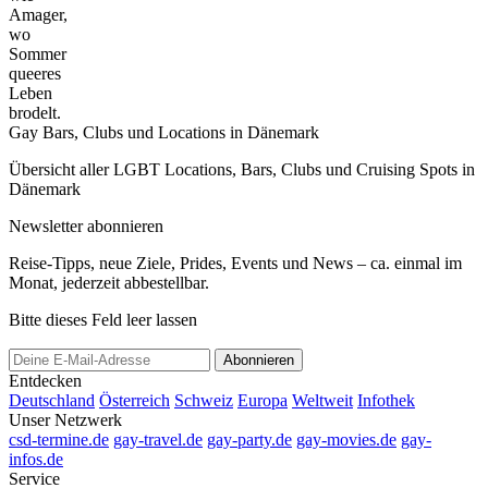
Amager,
wo
Sommer
queeres
Leben
brodelt.
Gay Bars, Clubs und Locations in Dänemark
Übersicht aller LGBT Locations, Bars, Clubs und Cruising Spots in
Dänemark
Newsletter abonnieren
Reise-Tipps, neue Ziele, Prides, Events und News – ca. einmal im
Monat, jederzeit abbestellbar.
Bitte dieses Feld leer lassen
Abonnieren
Entdecken
Deutschland
Österreich
Schweiz
Europa
Weltweit
Infothek
Unser Netzwerk
csd-termine.de
gay-travel.de
gay-party.de
gay-movies.de
gay-
infos.de
Service