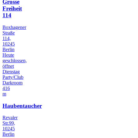
Grosse
Freiheit
114
Boxhagener
Straße
114,
10245
Berlin
Heute
geschlossen,
öffnet
Dienstag
Party/Club
Darkroom
416
m
Haubentaucher
Revaler
Str.99,
10245
Berlin