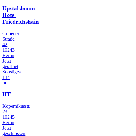
Upstalsboom
Hotel
Friedrichshain
Gubener
Straße
42,
10243
Berlin
Jetzt
geöffnet
Sonstiges
134
m
HT
Kopernikusstr.
23,
10245
Berlin
Jetzt
geschlossen,