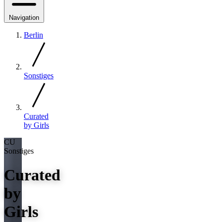
Navigation
Berlin
Sonstiges
Curated
by Girls
CU
Sonstiges
Curated
by
Girls