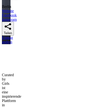
Berlin
Website
Facebook
Instagram
Teilen
Eintrag
ändern
Curated
by
Girls
ist
eine
inspirierende
Plattform
in