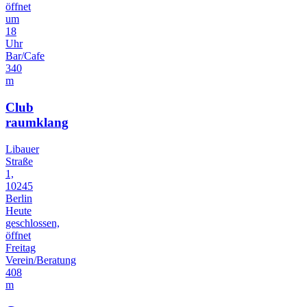
öffnet
um
18
Uhr
Bar/Cafe
340
m
Club
raumklang
Libauer
Straße
1,
10245
Berlin
Heute
geschlossen,
öffnet
Freitag
Verein/Beratung
408
m