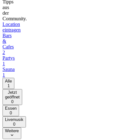
Tipps
aus
der
Community.
Location
eintragen
Bars
&
Cafes
2
Partys
1
Sauna
1
Alle
1
Jetzt
geöffnet
0
Essen
0
Livemusik
0
Weitere