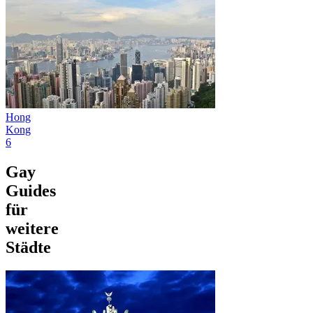
Hong
Kong
6
Gay
Guides
für
weitere
Städte