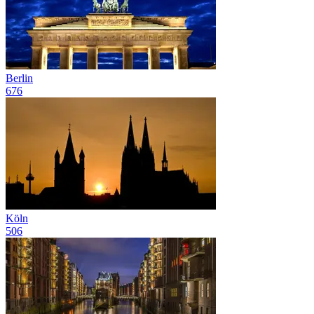
Berlin
676
Köln
506