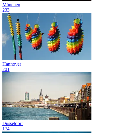
München
233
Hannover
201
Düsseldorf
174