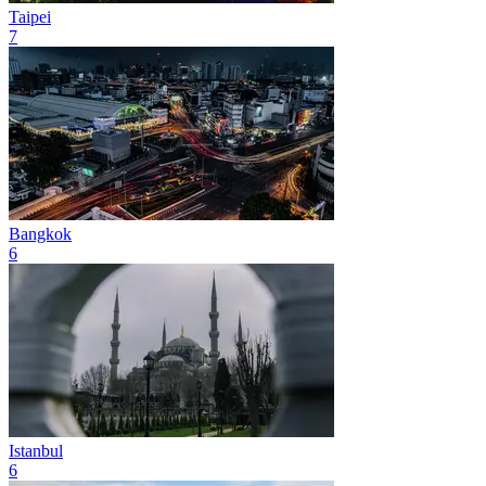
Taipei
7
Bangkok
6
Istanbul
6