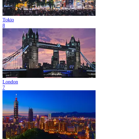
Tokio
8
London
7