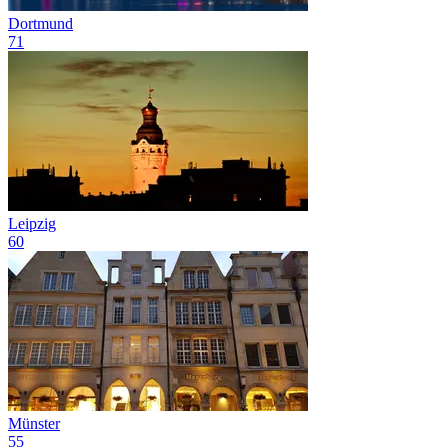
Dortmund
71
Leipzig
60
Münster
55