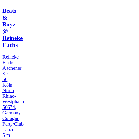
Beatz
&
Boyz
@
Reineke
Fuchs
Reineke
Fuchs,
Aachener
Str.
50,
Köln,
North
Rhine-
Westphalia
50674,
Germany,
Cologne
Party/Club
Tanzen
5 m