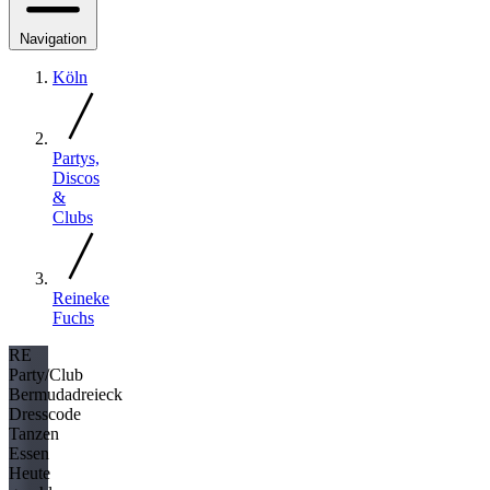
Navigation
Köln
Partys,
Discos
&
Clubs
Reineke
Fuchs
RE
Party/Club
Bermudadreieck
Dresscode
Tanzen
Essen
Heute