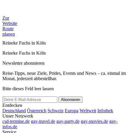
Zur
Website
Route
planen
Reineke Fuchs in Köln
Reineke Fuchs in Köln
Newsletter abonnieren
Reise-Tipps, neue Ziele, Prides, Events und News – ca. einmal im
Monat, jederzeit abbestellbar.
Bitte dieses Feld leer lassen
Abonnieren
Entdecken
Deutschland
Österreich
Schweiz
Europa
Weltweit
Infothek
Unser Netzwerk
csd-termine.de
gay-travel.de
gay-party.de
gay-movies.de
gay-
infos.de
Service