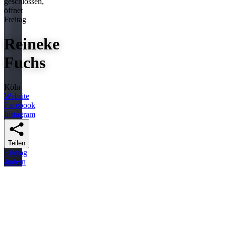
geschlossen,
öffnet
Freitag
Reineke
Fuchs
Köln
Website
Facebook
Instagram
Teilen
Eintrag
ändern