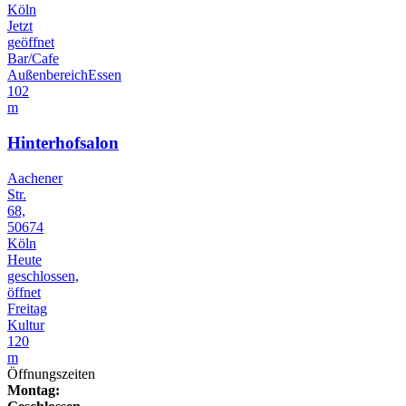
Köln
Jetzt
geöffnet
Bar/Cafe
Außenbereich
Essen
102
m
Hinterhofsalon
Aachener
Str.
68,
50674
Köln
Heute
geschlossen,
öffnet
Freitag
Kultur
120
m
Öffnungszeiten
Montag: