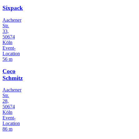
Sixpack
Aachener
Str.
33,
50674
Köln
Event-
Location
56 m
Coco
Schmitz
Aachener
Str.
28,
50674
Köln
Event-
Location
86 m