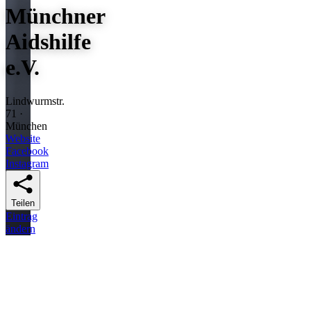
Münchner
Aidshilfe
e.V.
Lindwurmstr.
71 ·
München
Website
Facebook
Instagram
Teilen
Eintrag
ändern