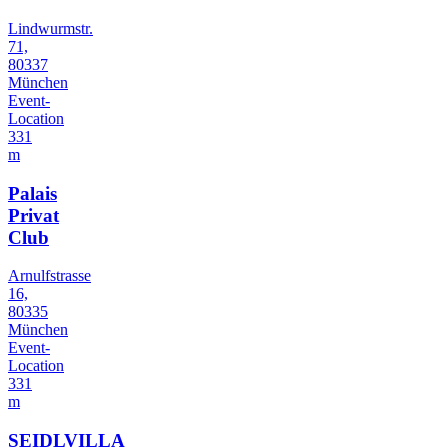
Lindwurmstr.
71,
80337
München
Event-
Location
331
m
Palais
Privat
Club
Arnulfstrasse
16,
80335
München
Event-
Location
331
m
SEIDLVILLA