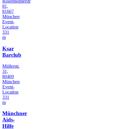
Rosenheimerstr
81,
81667
München
Event-
Location
331
m
Ksar
Barclub
Müllerstr.
31,
80469
München
Event-
Location
331
m
Münchner
Aids-
Hilfe