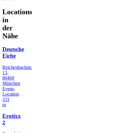
Locations
in
der
Nähe
Deutsche
Eiche
Reichenbachstr.
13,
80469
München
Event-
Location
331
m
Erotixx
2