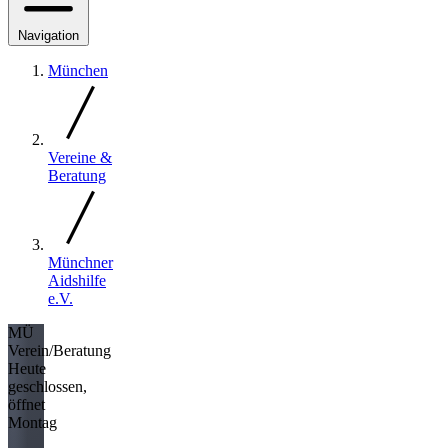
Navigation
München
Vereine &
Beratung
Münchner
Aidshilfe
e.V.
MÜ
Verein/Beratung
Heute
geschlossen,
öffnet
Montag