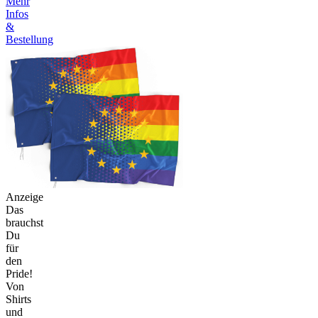
Mehr
Infos
&
Bestellung
Anzeige
Das
brauchst
Du
für
den
Pride!
Von
Shirts
und