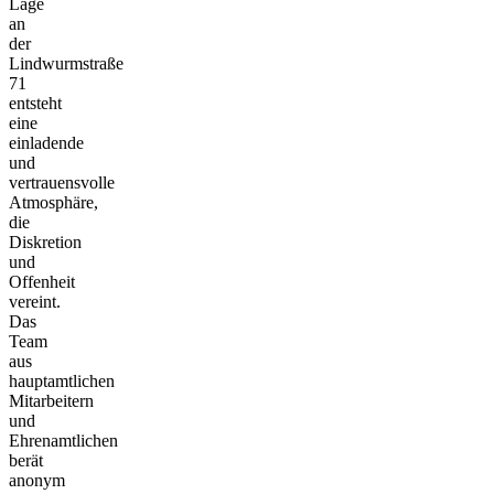
Lage
an
der
Lindwurmstraße
71
entsteht
eine
einladende
und
vertrauensvolle
Atmosphäre,
die
Diskretion
und
Offenheit
vereint.
Das
Team
aus
hauptamtlichen
Mitarbeitern
und
Ehrenamtlichen
berät
anonym