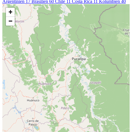
Argentinien
17
Brasilien
60
Chile
11
Costa Rica
11
Kolumbien
40
+
−