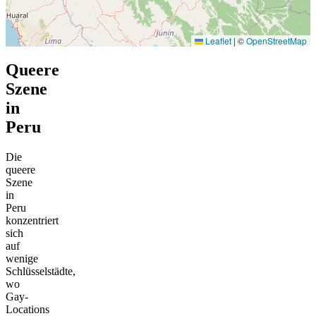
Leaflet
|
©
OpenStreetMap
Queere
Szene
in
Peru
Die
queere
Szene
in
Peru
konzentriert
sich
auf
wenige
Schlüsselstädte,
wo
Gay-
Locations