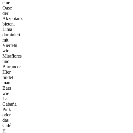
eine
Oase
der
Akzeptanz
bieten.
Lima
dominiert
mit
Vierteln
wie
Miraflores
und
Barranco:
Hier
findet
man
Bars
wie
La
Cabaña
Pink
oder
das
Café
El