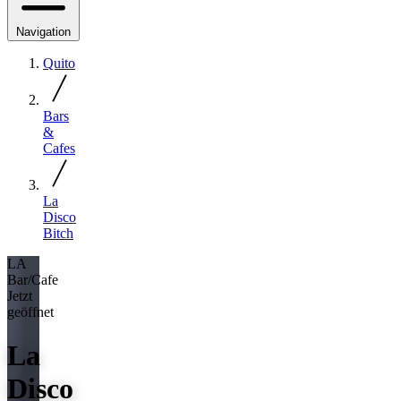
Navigation
Quito
Bars
&
Cafes
La
Disco
Bitch
LA
Bar/Cafe
Jetzt
geöffnet
La
Disco