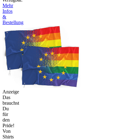
Mehr
Infos
&
Bestellung
Anzeige
Das
brauchst
Du
für
den
Pride!
Von
Shirts