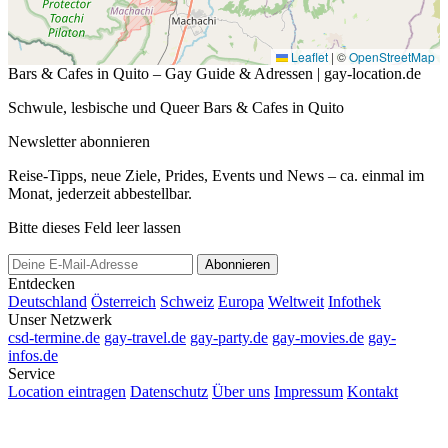
Leaflet
|
©
OpenStreetMap
Bars & Cafes in Quito – Gay Guide & Adressen | gay-location.de
Schwule, lesbische und Queer Bars & Cafes in Quito
Newsletter abonnieren
Reise-Tipps, neue Ziele, Prides, Events und News – ca. einmal im
Monat, jederzeit abbestellbar.
Bitte dieses Feld leer lassen
Abonnieren
Entdecken
Deutschland
Österreich
Schweiz
Europa
Weltweit
Infothek
Unser Netzwerk
csd-termine.de
gay-travel.de
gay-party.de
gay-movies.de
gay-
infos.de
Service
Location eintragen
Datenschutz
Über uns
Impressum
Kontakt