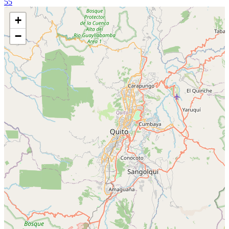
55
+
−