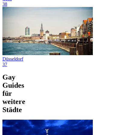
38
Düsseldorf
37
Gay
Guides
für
weitere
Städte