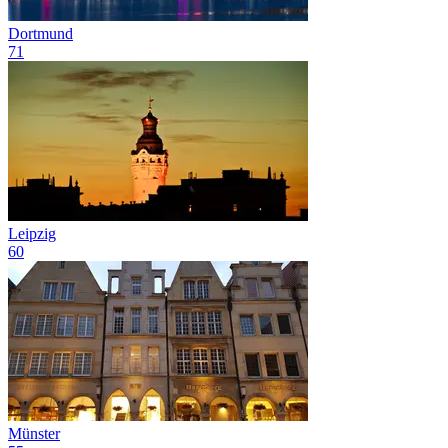
Dortmund
71
Leipzig
60
Münster