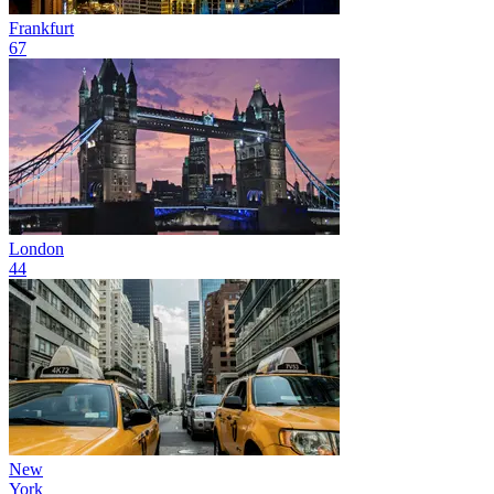
Frankfurt
67
London
44
New
York