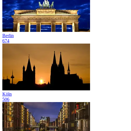
Berlin
674
Köln
506