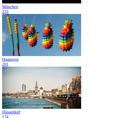
München
233
Hannover
201
Düsseldorf
174