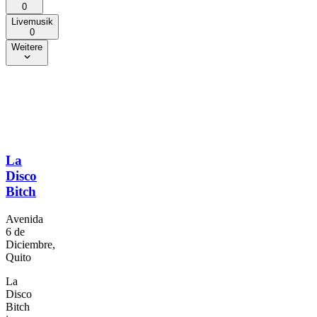
0
Livemusik
0
Weitere
La
Disco
Bitch
Avenida
6 de
Diciembre,
Quito
La
Disco
Bitch