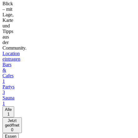
Blick
– mit
Lage,
Karte
und
Tipps
aus
der
Community.
Location
eintragen
Bars
&
Cafes
1
Partys
3
Sauna
1
Alle
1
Jetzt
geöffnet
0
Essen