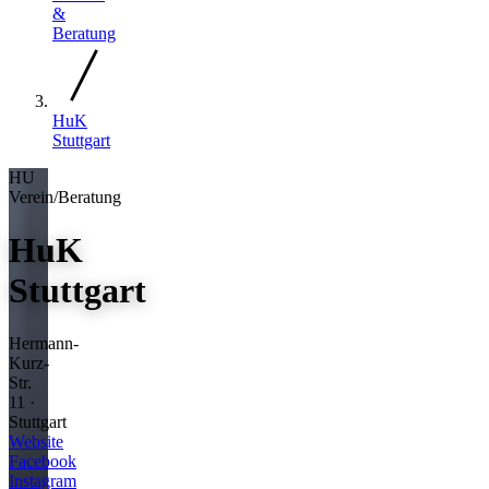
&
Beratung
HuK
Stuttgart
HU
Verein/Beratung
HuK
Stuttgart
Hermann-
Kurz-
Str.
11 ·
Stuttgart
Website
Facebook
Instagram