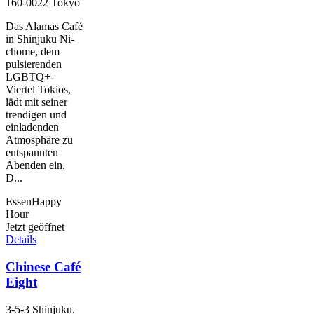
160-0022 Tokyo
Das Alamas Café
in Shinjuku Ni-
chome, dem
pulsierenden
LGBTQ+-
Viertel Tokios,
lädt mit seiner
trendigen und
einladenden
Atmosphäre zu
entspannten
Abenden ein.
D...
Essen
Happy
Hour
Jetzt geöffnet
Details
Chinese Café
Eight
3-5-3 Shinjuku,