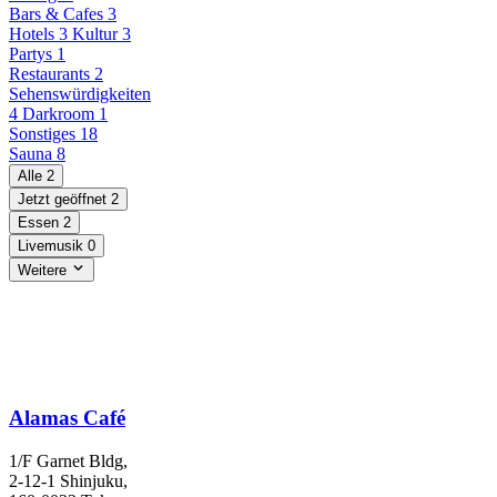
Bars & Cafes
3
Hotels
3
Kultur
3
Partys
1
Restaurants
2
Sehenswürdigkeiten
4
Darkroom
1
Sonstiges
18
Sauna
8
Alle
2
Jetzt geöffnet
2
Essen
2
Livemusik
0
Weitere
Alamas Café
1/F Garnet Bldg,
2-12-1 Shinjuku,