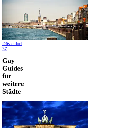
Düsseldorf
37
Gay
Guides
für
weitere
Städte