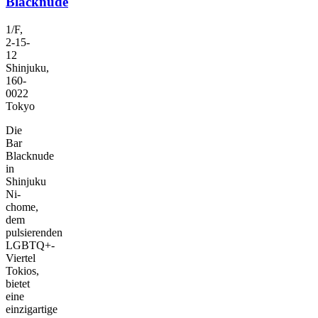
Blacknude
1/F,
2-15-
12
Shinjuku,
160-
0022
Tokyo
Die
Bar
Blacknude
in
Shinjuku
Ni-
chome,
dem
pulsierenden
LGBTQ+-
Viertel
Tokios,
bietet
eine
einzigartige