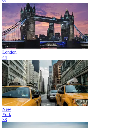
67
London
44
New
York
38