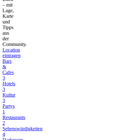
– mit
Lage,
Karte
und
Tipps
aus
der
Community.
Location
eintragen
Bars
&
Cafes
3
Hotels
3
Kultur
3
Partys
1
Restaurants
2
Sehenswürdigkeiten
4
Darkroom