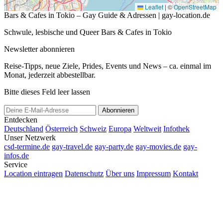
Leaflet
|
©
OpenStreetMap
Bars & Cafes in Tokio – Gay Guide & Adressen | gay-location.de
Schwule, lesbische und Queer Bars & Cafes in Tokio
Newsletter abonnieren
Reise-Tipps, neue Ziele, Prides, Events und News – ca. einmal im
Monat, jederzeit abbestellbar.
Bitte dieses Feld leer lassen
Abonnieren
Entdecken
Deutschland
Österreich
Schweiz
Europa
Weltweit
Infothek
Unser Netzwerk
csd-termine.de
gay-travel.de
gay-party.de
gay-movies.de
gay-
infos.de
Service
Location eintragen
Datenschutz
Über uns
Impressum
Kontakt