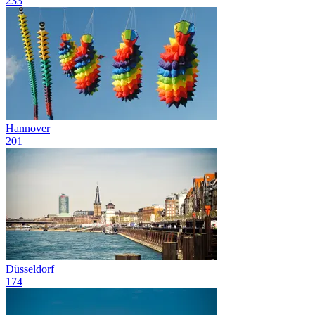
233
Hannover
201
Düsseldorf
174