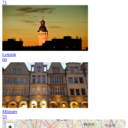
71
Leipzig
60
Münster
55
+