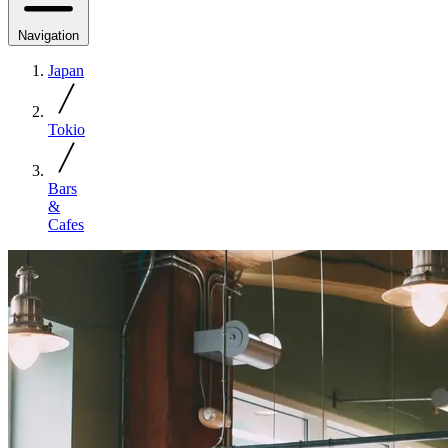
Navigation
Japan
Tokio
Bars
&
Cafes