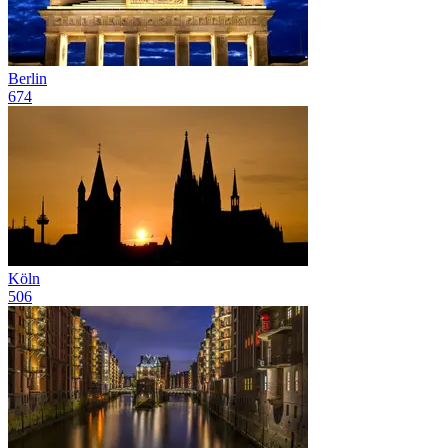
Berlin
674
Köln
506