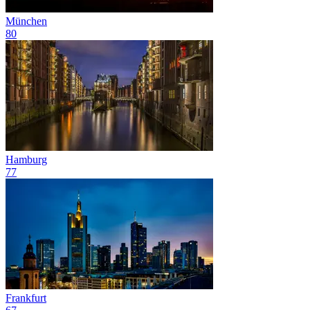
München
80
Hamburg
77
Frankfurt