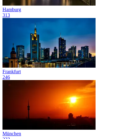
Hamburg
313
Frankfurt
246
München