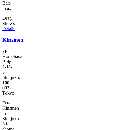
Bars
in a...
Drag
Shows
Details
Kinsmen
2F
Homebase
Bldg,
2-18-
5
Shinjuku,
160-
0022
Tokyo
Das
Kinsmen
in
Shinjuku
Ni-
chome,