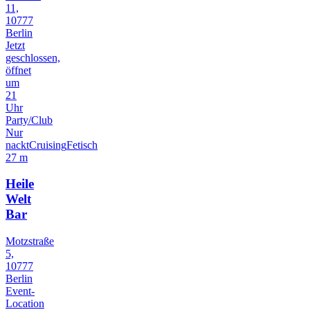
11,
10777
Berlin
Jetzt
geschlossen,
öffnet
um
21
Uhr
Party/Club
Nur
nackt
Cruising
Fetisch
27 m
Heile
Welt
Bar
Motzstraße
5,
10777
Berlin
Event-
Location