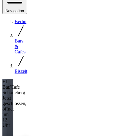
Navigation
Berlin
Bars
&
Cafes
Eiszeit
EI
Bar/Cafe
Schöneberg
Jetzt
geschlossen,
öffnet
um
12
Uhr