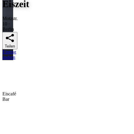
Eiszeit
Motzstr.
10 ·
Berlin
Teilen
Eintrag
ändern
Eiscafé
Bar