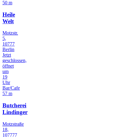
50 m
Heile
Welt
Motzstr.
5,
10777
Berlin
Jetzt
geschlossen,
öffnet
um
19
Uhr
Bar/Cafe
57 m
Butcherei
Lindinger
Motzstraße
18,
107777