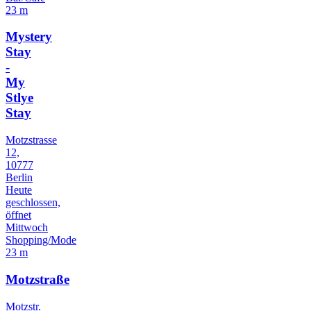
23 m
Mystery
Stay
-
My
Stlye
Stay
Motzstrasse
12,
10777
Berlin
Heute
geschlossen,
öffnet
Mittwoch
Shopping/Mode
23 m
Motzstraße
Motzstr.