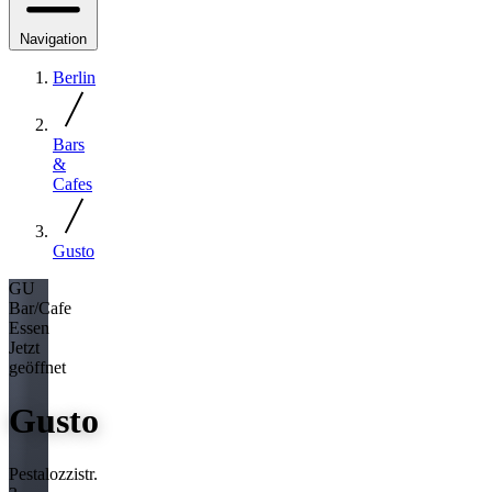
Navigation
Berlin
Bars
&
Cafes
Gusto
GU
Bar/Cafe
Essen
Jetzt
geöffnet
Gusto
Pestalozzistr.