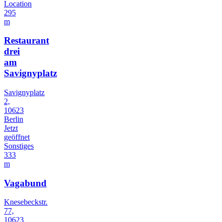
Location
295
m
Restaurant
drei
am
Savignyplatz
Savignyplatz
2,
10623
Berlin
Jetzt
geöffnet
Sonstiges
333
m
Vagabund
Knesebeckstr.
77,
10623