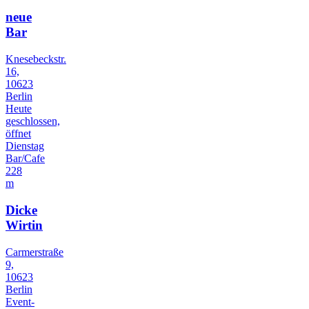
neue
Bar
Knesebeckstr.
16,
10623
Berlin
Heute
geschlossen,
öffnet
Dienstag
Bar/Cafe
228
m
Dicke
Wirtin
Carmerstraße
9,
10623
Berlin
Event-