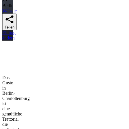
3 ·
Berlin
Website
Teilen
Eintrag
ändern
Das
Gusto
in
Berlin-
Charlottenburg
ist
eine
gemütliche
Trattoria,
die