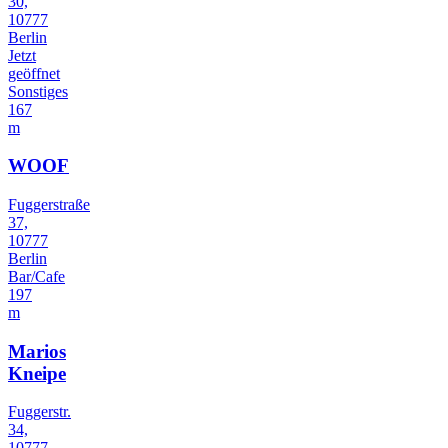
30,
10777
Berlin
Jetzt
geöffnet
Sonstiges
167
m
WOOF
Fuggerstraße
37,
10777
Berlin
Bar/Cafe
197
m
Marios
Kneipe
Fuggerstr.
34,
10777