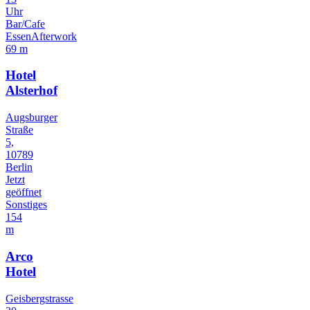
Uhr
Bar/Cafe
Essen
Afterwork
69 m
Hotel
Alsterhof
Augsburger
Straße
5,
10789
Berlin
Jetzt
geöffnet
Sonstiges
154
m
Arco
Hotel
Geisbergstrasse