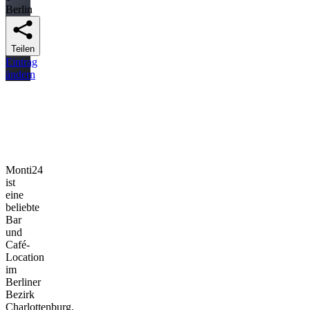
Berlin
Teilen
Eintrag
ändern
Monti24
ist
eine
beliebte
Bar
und
Café-
Location
im
Berliner
Bezirk
Charlottenburg,