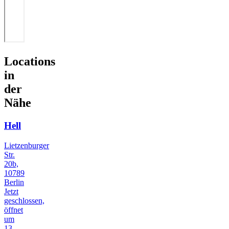
Locations
in
der
Nähe
Hell
Lietzenburger
Str.
20b,
10789
Berlin
Jetzt
geschlossen,
öffnet
um
13