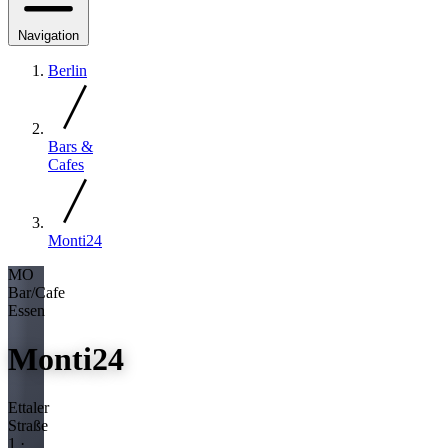
Navigation
Berlin
Bars &
Cafes
Monti24
MO
Bar/Cafe
Essen
Monti24
Ettaler
Straße
1 ·