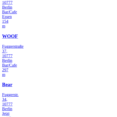
10777
Berlin
Bar/Cafe
Essen
154
m
WOOF
Fuggerstraße
37,
10777
Berlin
Bar/Cafe
297
m
Bear
Fuggerstr.
34,
10777
Berlin
Jetzt