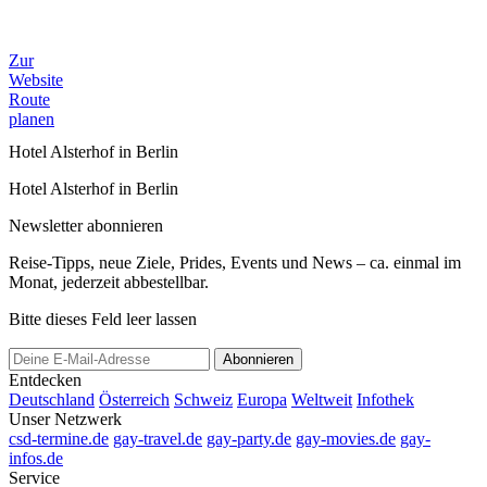
Zur
Website
Route
planen
Hotel Alsterhof in Berlin
Hotel Alsterhof in Berlin
Newsletter abonnieren
Reise-Tipps, neue Ziele, Prides, Events und News – ca. einmal im
Monat, jederzeit abbestellbar.
Bitte dieses Feld leer lassen
Abonnieren
Entdecken
Deutschland
Österreich
Schweiz
Europa
Weltweit
Infothek
Unser Netzwerk
csd-termine.de
gay-travel.de
gay-party.de
gay-movies.de
gay-
infos.de
Service