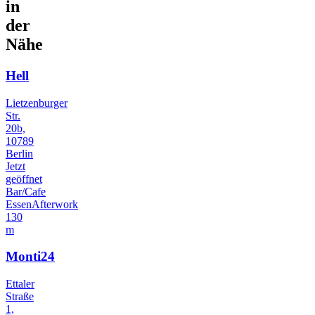
in
der
Nähe
Hell
Lietzenburger
Str.
20b,
10789
Berlin
Jetzt
geöffnet
Bar/Cafe
Essen
Afterwork
130
m
Monti24
Ettaler
Straße
1,