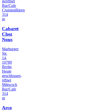
geöffnet
Bar/Cafe
Cruising
Bären
314
m
Cabaret
Chez
Nous
Marburger
Str.
14,
10789
Berlin
Heute
geschlossen,
öffnet
Mittwoch
Bar/Cafe
314
m
Arco