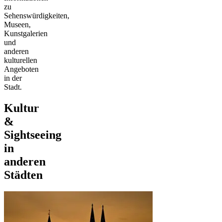
zu
Sehenswürdigkeiten,
Museen,
Kunstgalerien
und
anderen
kulturellen
Angeboten
in der
Stadt.
Kultur
&
Sightseeing
in
anderen
Städten