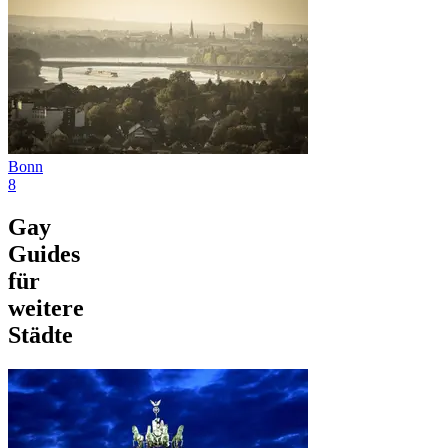
Bonn
8
Gay
Guides
für
weitere
Städte