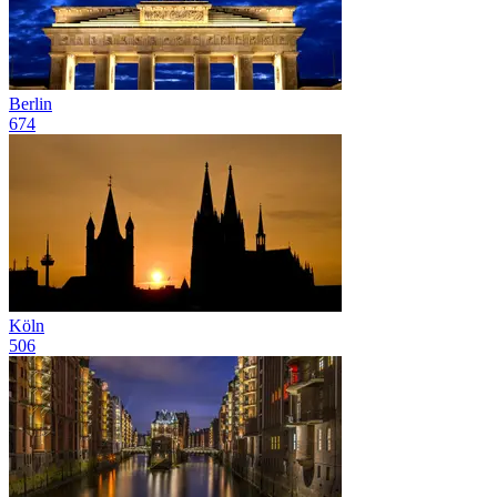
Berlin
674
Köln
506