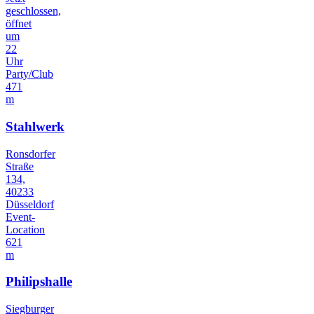
geschlossen,
öffnet
um
22
Uhr
Party/Club
471
m
Stahlwerk
Ronsdorfer
Straße
134,
40233
Düsseldorf
Event-
Location
621
m
Philipshalle
Siegburger