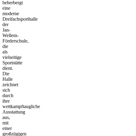
beherbergt
eine
moderne
Dreifachsporthalle
der
Jan-
Wellem-
Förderschule,
die
als
vielseitige
Sportstätte
dient.
Die
Halle
zeichnet
sich
durch
ihre
wettkampftaugliche
Ausstattung
aus,
mit
einer
großzügigen