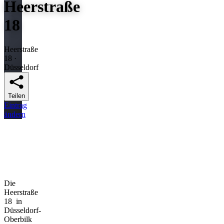
Heerstraße
18
Heerstraße
18 ·
Düsseldorf
Teilen
Eintrag
ändern
Die
Heerstraße
18 in
Düsseldorf-
Oberbilk