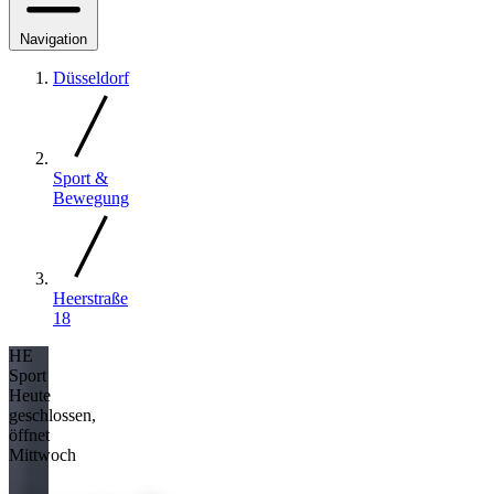
Navigation
Düsseldorf
Sport &
Bewegung
Heerstraße
18
HE
Sport
Heute
geschlossen,
öffnet
Mittwoch