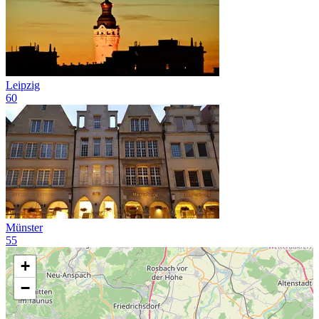
Leipzig
60
Münster
55
+
−