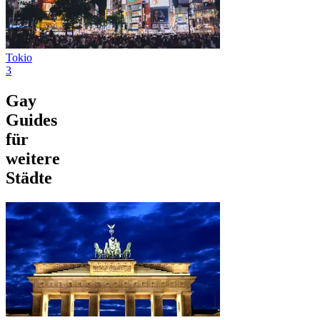
Tokio
3
Gay
Guides
für
weitere
Städte