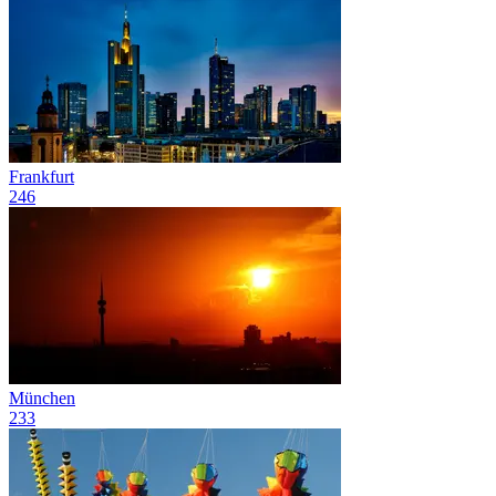
Frankfurt
246
München
233