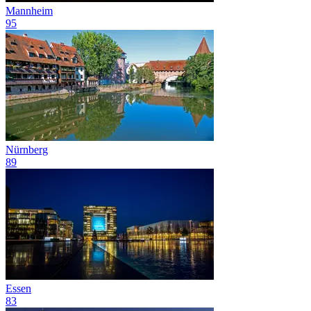
Mannheim
95
Nürnberg
89
Essen
83