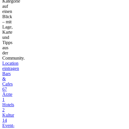
Kategorie
auf
einen
Blick
– mit
Lage,
Karte
und
Tipps
aus
der
Community.
Location
eintragen
Bars
&
Cafes
67
Ärzte
1
Hotels
2
Kultur
14
Event-