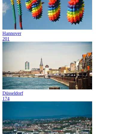
Hannover
201
Düsseldorf
174