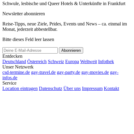
Schwule, lesbische und Queer Hotels & Unterkünfte in Frankfurt
Newsletter abonnieren
Reise-Tipps, neue Ziele, Prides, Events und News – ca. einmal im
Monat, jederzeit abbestellbar.
Bitte dieses Feld leer lassen
Abonnieren
Entdecken
Deutschland
Österreich
Schweiz
Europa
Weltweit
Infothek
Unser Netzwerk
csd-termine.de
gay-travel.de
gay-party.de
gay-movies.de
gay-
infos.de
Service
Location eintragen
Datenschutz
Über uns
Impressum
Kontakt