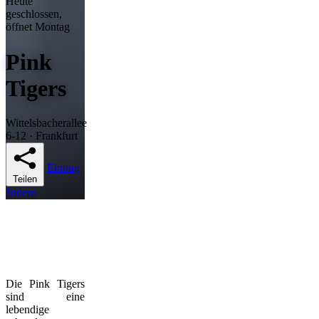
Heute
geschlossen,
öffnet Montag
Pink
Tigers
Wittelsbacherallee
6-12 · Frankfurt
Eintrag
Teilen
ändern
Die Pink Tigers
sind eine
lebendige