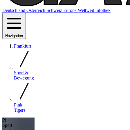
Deutschland
Österreich
Schweiz
Europa
Weltweit
Infothek
Navigation
Frankfurt
Sport &
Bewegung
Pink
Tigers
PI
Sport