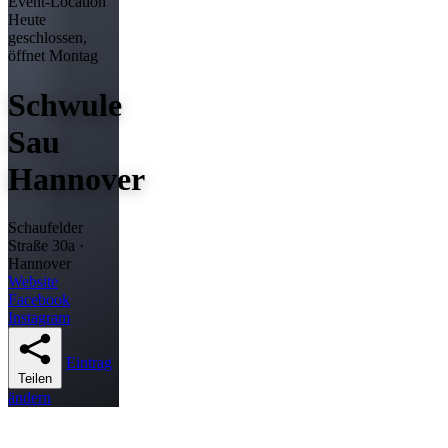
Event-Location
Heute
geschlossen,
öffnet Montag
Schwule
Sau
Hannover
Schaufelder
Straße 30a ·
Hannover
Website
Facebook
Instagram
Eintrag
Teilen
ändern