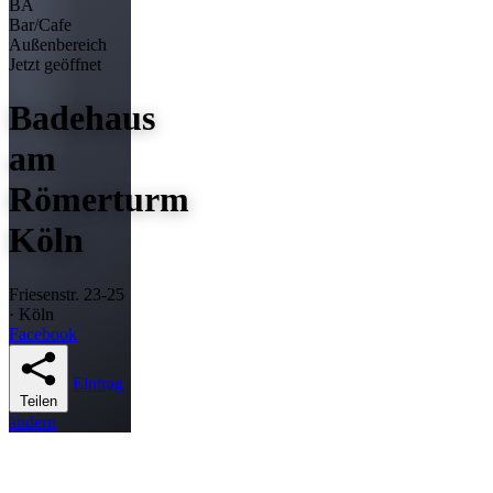
BA
Bar/Cafe
Außenbereich
Jetzt geöffnet
Badehaus
am
Römerturm
Köln
Friesenstr. 23-25
· Köln
Facebook
Eintrag
Teilen
ändern