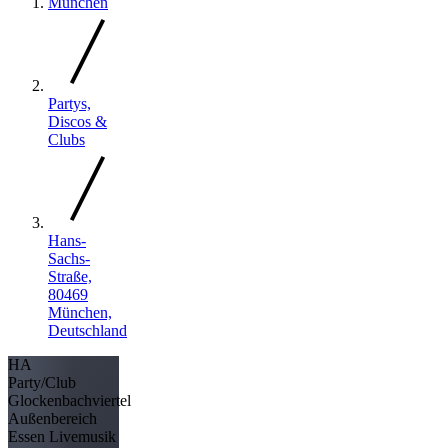
München
Partys,
Discos &
Clubs
Hans-
Sachs-
Straße,
80469
München,
Deutschland
HA
Party/Club
Glockenbachviertel
Außenbereich
Essen
Livemusik