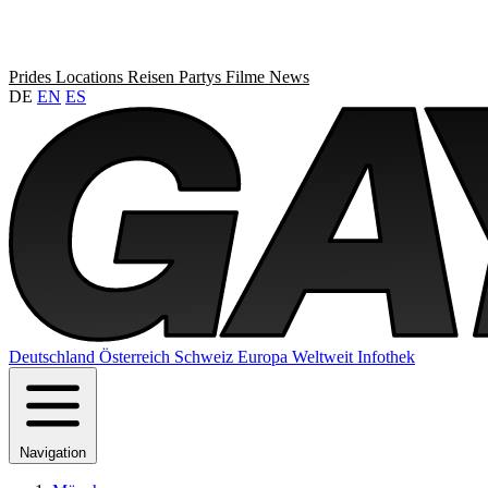
Prides
Locations
Reisen
Partys
Filme
News
DE
EN
ES
Deutschland
Österreich
Schweiz
Europa
Weltweit
Infothek
Navigation