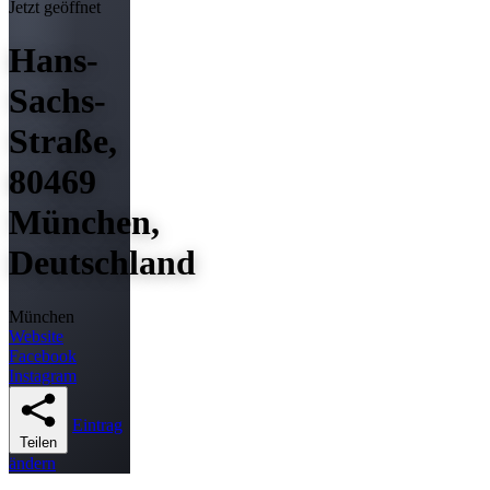
Jetzt geöffnet
Hans-
Sachs-
Straße,
80469
München,
Deutschland
München
Website
Facebook
Instagram
Eintrag
Teilen
ändern