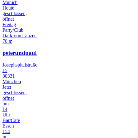
Munich
Heute
geschlossen,
öffnet
Freitag
Party/Club
Darkroom
Tanzen
70 m
peterundpaul
Josephspitalstraße
15,
80331
München
Jetzt
geschlossen,
öffnet
um
14
Uhr
Bar/Cafe
Essen
154
m