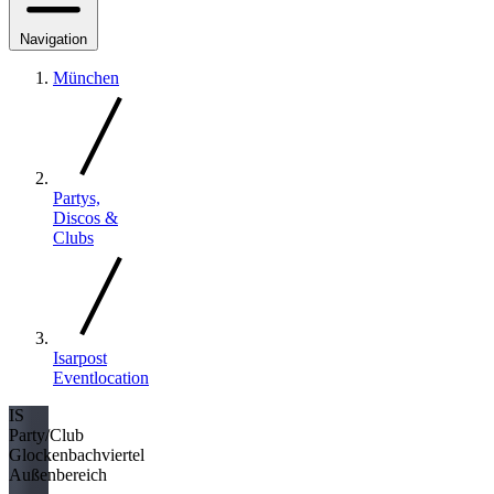
Navigation
München
Partys,
Discos &
Clubs
Isarpost
Eventlocation
IS
Party/Club
Glockenbachviertel
Außenbereich