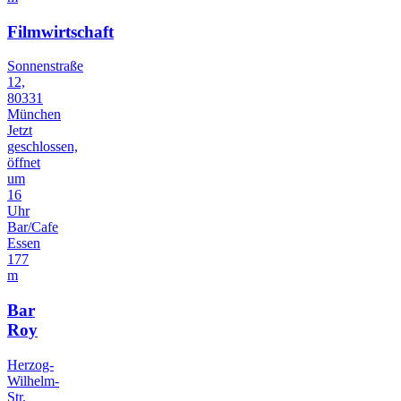
Filmwirtschaft
Sonnenstraße
12,
80331
München
Jetzt
geschlossen,
öffnet
um
16
Uhr
Bar/Cafe
Essen
177
m
Bar
Roy
Herzog-
Wilhelm-
Str.