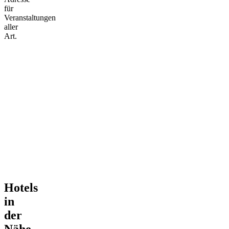
für
Veranstaltungen
aller
Art.
Hotels
in
der