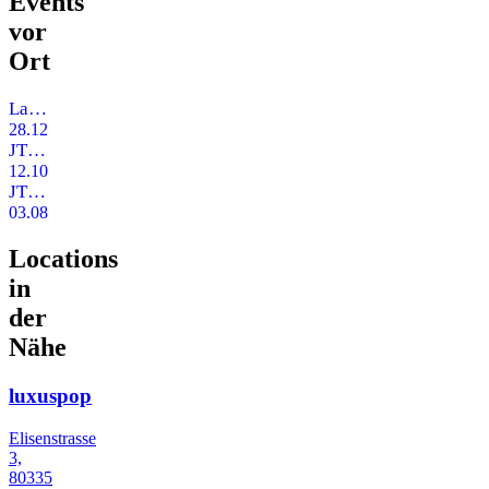
Events
vor
Ort
Last JT 2019
28.12.2019
JT After Wiesn Sause
12.10.2019
JT Summer Dance
03.08.2019
Locations
in
der
Nähe
luxuspop
Elisenstrasse
3,
80335