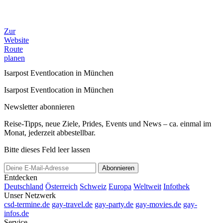
Zur
Website
Route
planen
Isarpost Eventlocation in München
Isarpost Eventlocation in München
Newsletter abonnieren
Reise-Tipps, neue Ziele, Prides, Events und News – ca. einmal im
Monat, jederzeit abbestellbar.
Bitte dieses Feld leer lassen
Abonnieren
Entdecken
Deutschland
Österreich
Schweiz
Europa
Weltweit
Infothek
Unser Netzwerk
csd-termine.de
gay-travel.de
gay-party.de
gay-movies.de
gay-
infos.de
Service