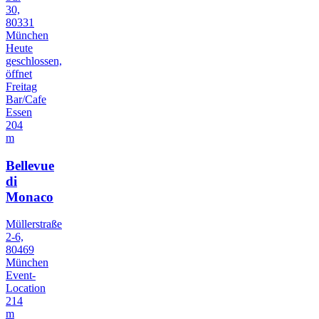
30,
80331
München
Heute
geschlossen,
öffnet
Freitag
Bar/Cafe
Essen
204
m
Bellevue
di
Monaco
Müllerstraße
2-6,
80469
München
Event-
Location
214
m