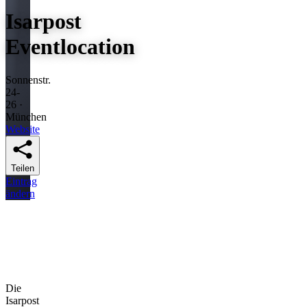
Isarpost
Eventlocation
Sonnenstr.
24-
26 ·
München
Website
Teilen
Eintrag
ändern
Die
Isarpost