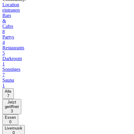
Location
eintragen
Bars
&
Cafes
8
Partys
4
Restaurants
5
Darkroom
1
Sonstiges
7
Sauna
1
Alle
7
Jetzt
geöffnet
3
Essen
0
Livemusik
0