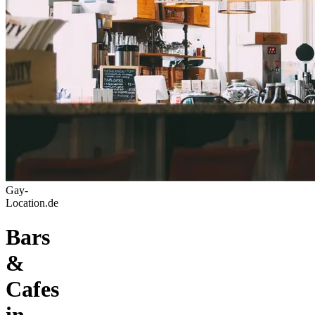
Gay-
Location.de
Bars
&
Cafes
in