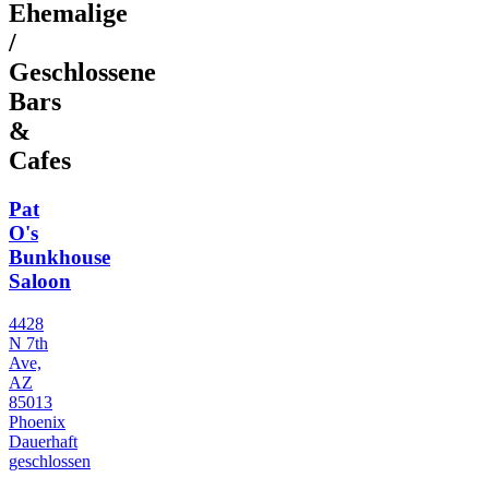
Ehemalige
/
Geschlossene
Bars
&
Cafes
Pat
O's
Bunkhouse
Saloon
4428
N 7th
Ave,
AZ
85013
Phoenix
Dauerhaft
geschlossen