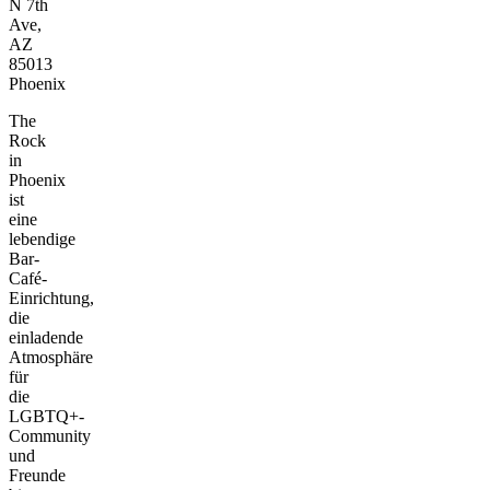
N 7th
Ave,
AZ
85013
Phoenix
The
Rock
in
Phoenix
ist
eine
lebendige
Bar-
Café-
Einrichtung,
die
einladende
Atmosphäre
für
die
LGBTQ+-
Community
und
Freunde