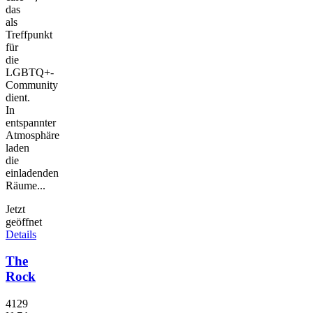
das
als
Treffpunkt
für
die
LGBTQ+-
Community
dient.
In
entspannter
Atmosphäre
laden
die
einladenden
Räume...
Jetzt
geöffnet
Details
The
Rock
4129