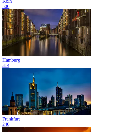
Köln
506
Hamburg
314
Frankfurt
246