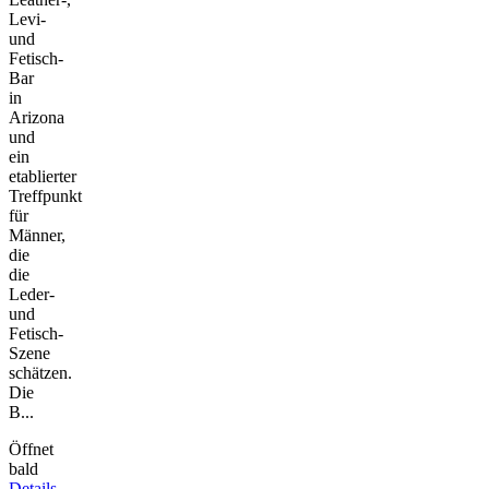
Levi-
und
Fetisch-
Bar
in
Arizona
und
ein
etablierter
Treffpunkt
für
Männer,
die
die
Leder-
und
Fetisch-
Szene
schätzen.
Die
B...
Öffnet
bald
Details