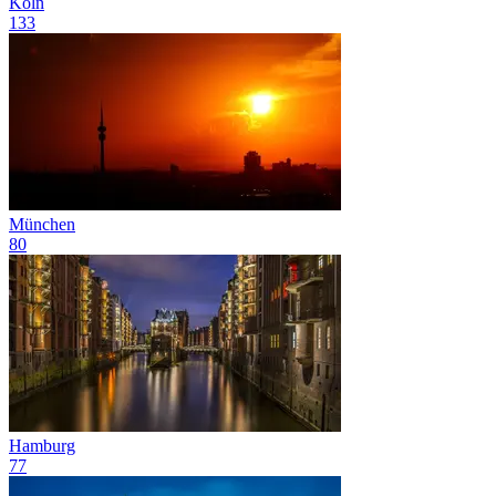
Köln
133
München
80
Hamburg
77