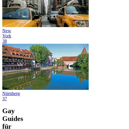
New
York
38
Nürnberg
37
Gay
Guides
für