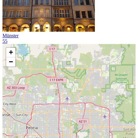
Münster
55
+
−