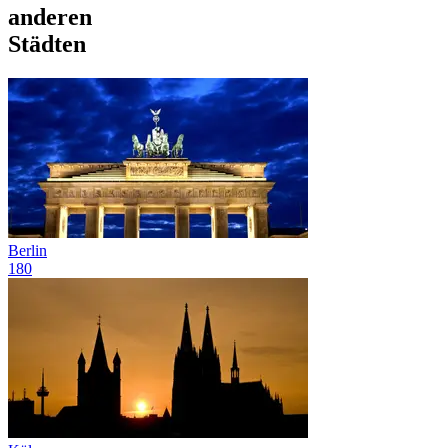
anderen
Städten
Berlin
180