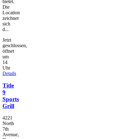
bietet.
Die
Location
zeichnet
sich
d...
Jetzt
geschlossen,
öffnet
um
14
Uhr
Details
Title
9
Sports
Grill
4221
North
7th
Avenue,