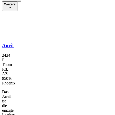
Weitere
Anvil
2424
E
Thomas
Rd,
AZ
85016
Phoenix
Das
Anvil
ist
die
einzige
Leather-,