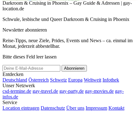
Darkroom & Cruising in Phoenix – Gay Guide & Adressen | gay-
location.de
Schwule, lesbische und Queer Darkroom & Cruising in Phoenix
Newsletter abonnieren
Reise-Tipps, neue Ziele, Prides, Events und News – ca. einmal im
Monat, jederzeit abbestellbar.
Bitte dieses Feld leer lassen
Abonnieren
Entdecken
Deutschland
Österreich
Schweiz
Europa
Weltweit
Infothek
Unser Netzwerk
csd-termine.de
gay-travel.de
gay-party.de
gay-movies.de
gay-
infos.de
Service
Location eintragen
Datenschutz
Über uns
Impressum
Kontakt