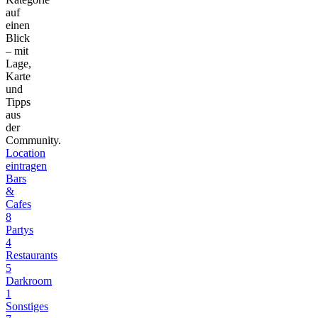
auf
einen
Blick
– mit
Lage,
Karte
und
Tipps
aus
der
Community.
Location
eintragen
Bars
&
Cafes
8
Partys
4
Restaurants
5
Darkroom
1
Sonstiges