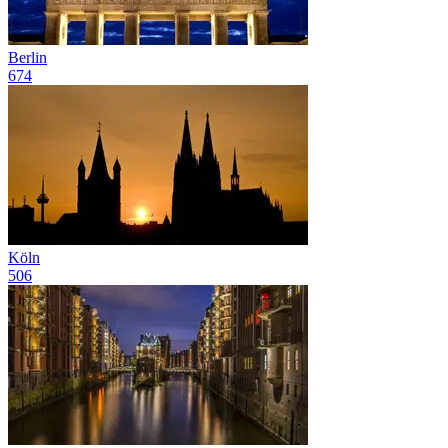
Berlin
674
Köln
506