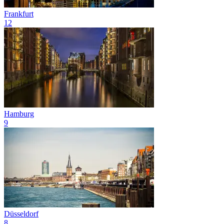
Frankfurt
12
Hamburg
9
Düsseldorf
8