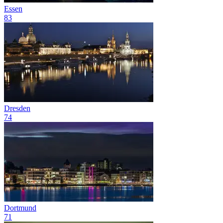
Essen
83
Dresden
74
Dortmund
71