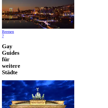
Bremen
7
Gay
Guides
für
weitere
Städte