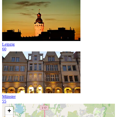
Leipzig
60
Münster
55
+