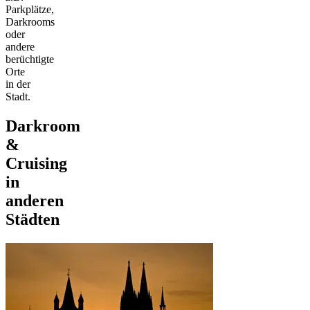
Parkplätze,
Darkrooms
oder
andere
berüchtigte
Orte
in der
Stadt.
Darkroom
&
Cruising
in
anderen
Städten