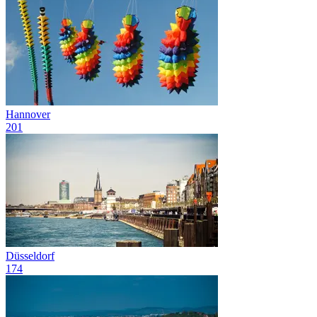
Hannover
201
Düsseldorf
174