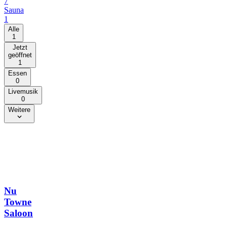
7
Sauna
1
Alle
1
Jetzt
geöffnet
1
Essen
0
Livemusik
0
Weitere
Nu
Towne
Saloon