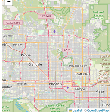
−
Leaflet
|
©
OpenStreetMap