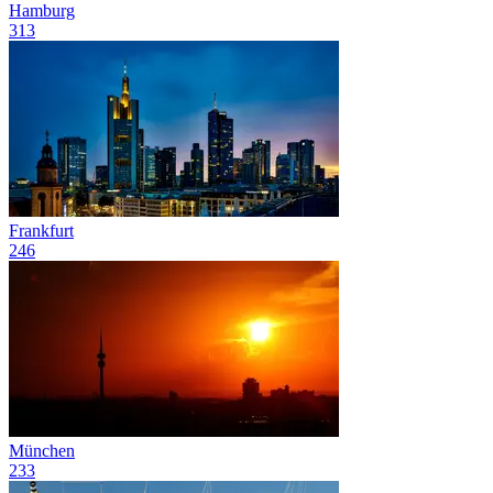
Hamburg
313
Frankfurt
246
München
233