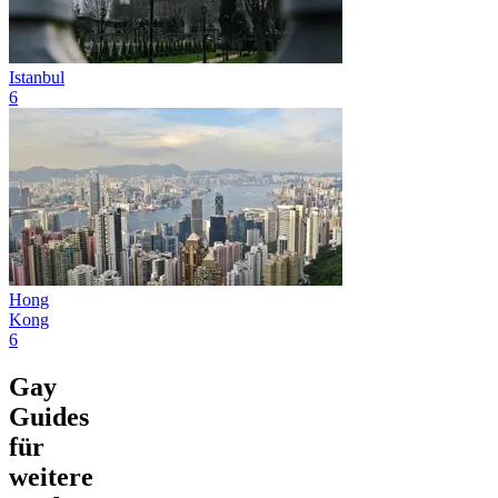
Istanbul
6
Hong
Kong
6
Gay
Guides
für
weitere