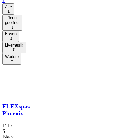
1
Alle
1
Jetzt
geöffnet
1
Essen
0
Livemusik
0
Weitere
FLEXspas
Phoenix
1517
S
Black