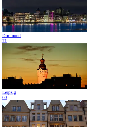
Dortmund
71
Leipzig
60