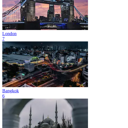
London
7
Bangkok
6