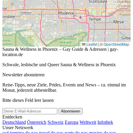
Leaflet
|
©
OpenStreetMap
Sauna & Wellness in Phoenix – Gay Guide & Adressen | gay-
location.de
Schwule, lesbische und Queer Sauna & Wellness in Phoenix
Newsletter abonnieren
Reise-Tipps, neue Ziele, Prides, Events und News – ca. einmal im
Monat, jederzeit abbestellbar.
Bitte dieses Feld leer lassen
Abonnieren
Entdecken
Deutschland
Österreich
Schweiz
Europa
Weltweit
Infothek
Unser Netzwerk
csd-termine.de
gay-travel.de
gay-party.de
gay-movies.de
gay-