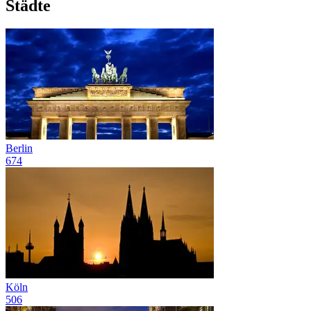
Städte
Berlin
674
Köln
506