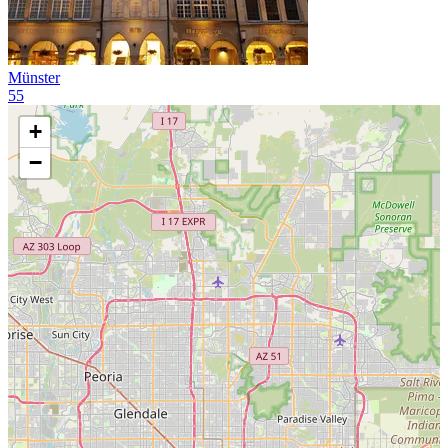
Münster
55
+
−