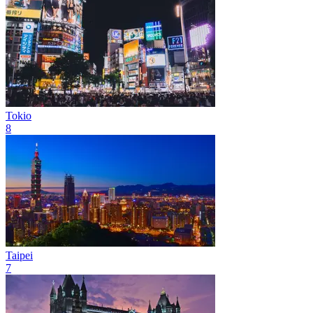
Tokio
8
Taipei
7