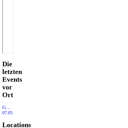
Die
letzten
Events
vor
Ort
Gaydelight beim Wasenwirt
07.05.2020
Locations