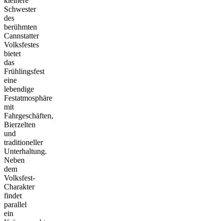
kleinere
Schwester
des
berühmten
Cannstatter
Volksfestes
bietet
das
Frühlingsfest
eine
lebendige
Festatmosphäre
mit
Fahrgeschäften,
Bierzelten
und
traditioneller
Unterhaltung.
Neben
dem
Volksfest-
Charakter
findet
parallel
ein