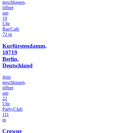
geschlossen,
öffnet
um
19
Uhr
Bar/Cafe
72 m
Kurfürstendamm,
10719
Berlin,
Deutschland
Jetzt
geschlossen,
öffnet
um
22
Uhr
Party/Club
111
m
Crowne