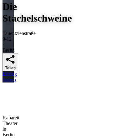
Die
Stachelschweine
Tauentzienstraße
9-12
·
Berlin
Teilen
Eintrag
ändern
Kabarett
Theater
in
Berlin