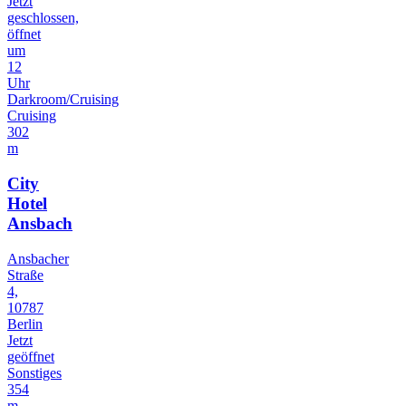
Jetzt
geschlossen,
öffnet
um
12
Uhr
Darkroom/Cruising
Cruising
302
m
City
Hotel
Ansbach
Ansbacher
Straße
4,
10787
Berlin
Jetzt
geöffnet
Sonstiges
354
m