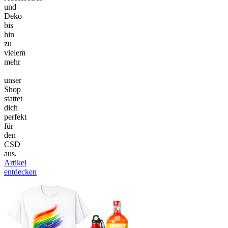
und
Deko
bis
hin
zu
vielem
mehr
–
unser
Shop
stattet
dich
perfekt
für
den
CSD
aus.
Artikel
entdecken