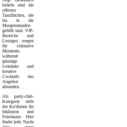
beliebt sind die
offenen
Tanzflächen, die
bis in die
Morgenstunden
gefüllt sind. VIP-
Bereiche und
Lounges sorgen
für exklusive
Momente,
während
günstige
Getränke und
kreative
Cocktails das
Angebot
abrunden.
Als party-club-
Kategorie steht
der Ku'damm für
Inklusion und
Feierlaune. Hier
findet jede Nacht
eine neue