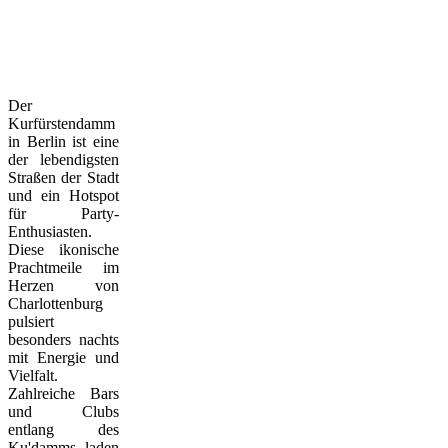
Der
Kurfürstendamm
in Berlin ist eine
der lebendigsten
Straßen der Stadt
und ein Hotspot
für Party-
Enthusiasten.
Diese ikonische
Prachtmeile im
Herzen von
Charlottenburg
pulsiert
besonders nachts
mit Energie und
Vielfalt.
Zahlreiche Bars
und Clubs
entlang des
Ku'damms laden