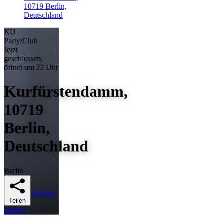
10719 Berlin,
Deutschland
KU
Party/Club
Jetzt
geschlossen,
öffnet um 22 Uhr
Kurfürstendamm,
10719
Berlin,
Deutschland
Berlin
Eintrag
Teilen
ändern