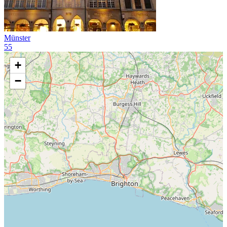
Münster
55
+
−