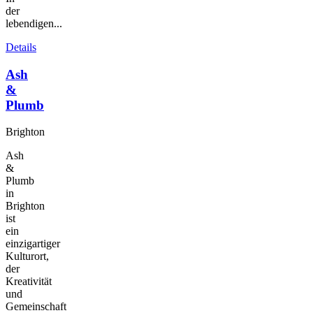
der
lebendigen...
Details
Ash
&
Plumb
Brighton
Ash
&
Plumb
in
Brighton
ist
ein
einzigartiger
Kulturort,
der
Kreativität
und
Gemeinschaft