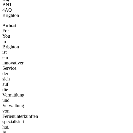
BN1
4AQ
Brighton
Airhost
For
You
in
Brighton
ist
ein
innovativer
Service,
der
sich
auf
die
Vermittlung
und
Verwaltung
von
Ferienunterkünften
spezialisiert
hat.
In