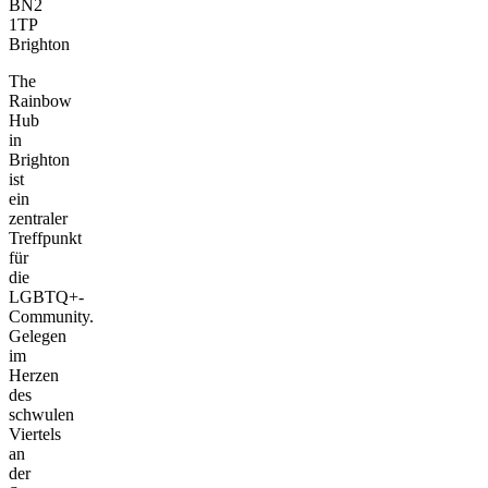
BN2
1TP
Brighton
The
Rainbow
Hub
in
Brighton
ist
ein
zentraler
Treffpunkt
für
die
LGBTQ+-
Community.
Gelegen
im
Herzen
des
schwulen
Viertels
an
der