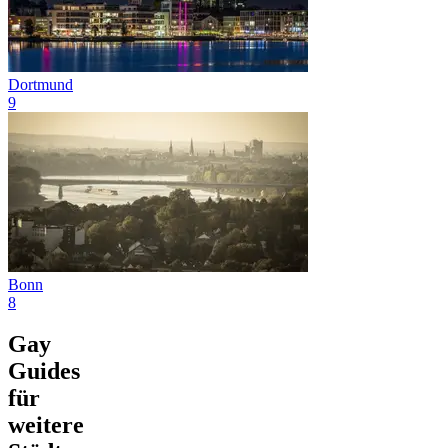
Dortmund
9
Bonn
8
Gay
Guides
für
weitere