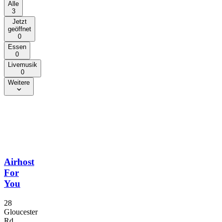
Alle
3
Jetzt
geöffnet
0
Essen
0
Livemusik
0
Weitere
Airhost
For
You
28
Gloucester
Rd,