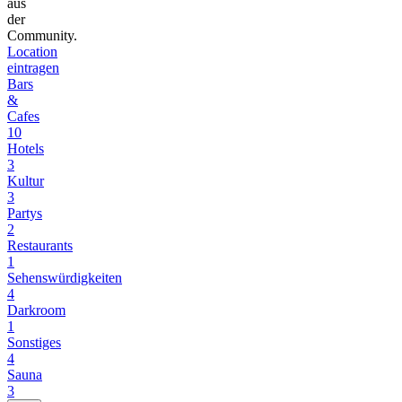
aus
der
Community.
Location
eintragen
Bars
&
Cafes
10
Hotels
3
Kultur
3
Partys
2
Restaurants
1
Sehenswürdigkeiten
4
Darkroom
1
Sonstiges
4
Sauna
3