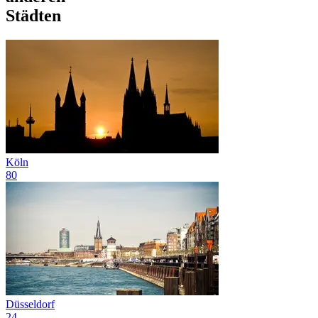
Städten
Köln
80
Düsseldorf
24