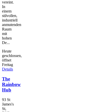
vereint.
In
einem
stilvollen,
industriell
anmutenden
Raum
mit
hohen
De...
Heute
geschlossen,
öffnet
Freitag
Details
The
Rainbow
Hub
93 St
James's
St,