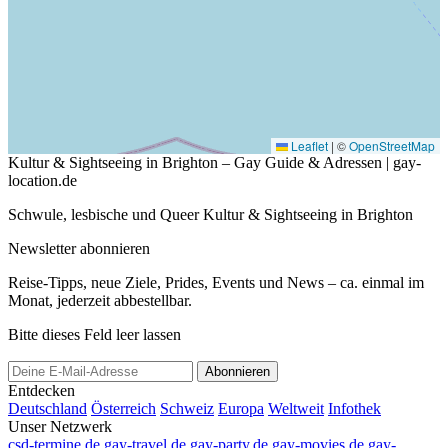
Leaflet
|
©
OpenStreetMap
Kultur & Sightseeing in Brighton – Gay Guide & Adressen | gay-
location.de
Schwule, lesbische und Queer Kultur & Sightseeing in Brighton
Newsletter abonnieren
Reise-Tipps, neue Ziele, Prides, Events und News – ca. einmal im
Monat, jederzeit abbestellbar.
Bitte dieses Feld leer lassen
Abonnieren
Entdecken
Deutschland
Österreich
Schweiz
Europa
Weltweit
Infothek
Unser Netzwerk
csd-termine.de
gay-travel.de
gay-party.de
gay-movies.de
gay-