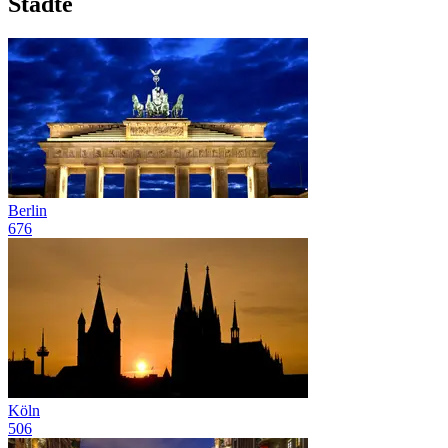
Städte
Berlin
676
Köln
506