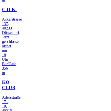
C.O.K.
Ackerstrasse
137,
40233
Düsseldorf
Jetzt
geschlossen,
öffnet
um
18
Uhr
Bar/Cafe
356
m
KÖ
CLUB
Adersstraße
17 -
19,
40215