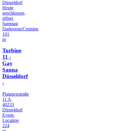
Düsseldorf
Heute
geschlossen,
öffnet
Samstag
Darkroom/Cruising
101
m
Turbine
11 -
Gay
Sauna
Düsseldorf
-
Platanenstraße
11 A,
40233
Düsseldorf
Event-
Location
224
m