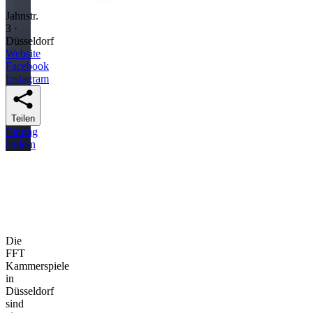
Jahnstr.
3 ·
Düsseldorf
Website
Facebook
Instagram
Teilen
Eintrag
ändern
Die
FFT
Kammerspiele
in
Düsseldorf
sind