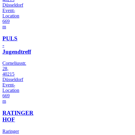
Düsseldorf
Event-
Location
669
m
PULS
-
Jugendtreff
Corneliusstr.
28,
40215
Düsseldorf
Event-
Location
669
m
RATINGER
HOF
Raringer