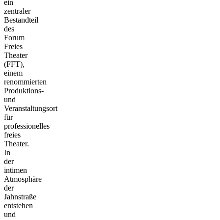
ein
zentraler
Bestandteil
des
Forum
Freies
Theater
(FFT),
einem
renommierten
Produktions-
und
Veranstaltungsort
für
professionelles
freies
Theater.
In
der
intimen
Atmosphäre
der
Jahnstraße
entstehen
und