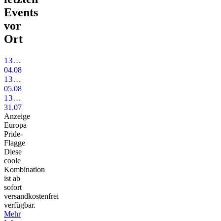
Events
vor
Ort
136Grad - CSD Pride Island 2017 - Bigger Better Louder
04.08.2017
136° Grad CSD Musikinsel 2016
05.08.2016
136GRAD PRIDE ISLAND 2015 CSD
31.07.2015
Anzeige
Europa
Pride-
Flagge
Diese
coole
Kombination
ist ab
sofort
versandkostenfrei
verfügbar.
Mehr