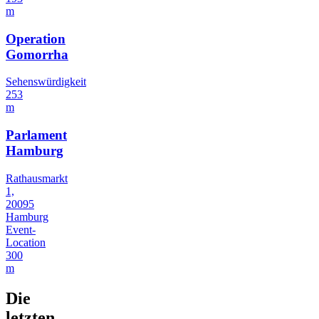
m
Operation
Gomorrha
Sehenswürdigkeit
253
m
Parlament
Hamburg
Rathausmarkt
1,
20095
Hamburg
Event-
Location
300
m
Die
letzten