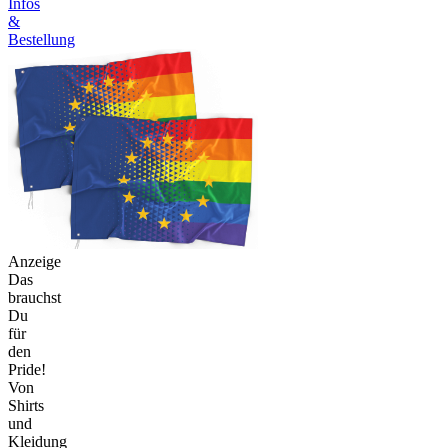
Infos
&
Bestellung
Anzeige
Das
brauchst
Du
für
den
Pride!
Von
Shirts
und
Kleidung