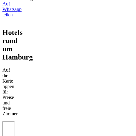
Auf
Whatsapp
teilen
Hotels
rund
um
Hamburg
Auf
die
Karte
tippen
für
Preise
und
freie
Zimmer.