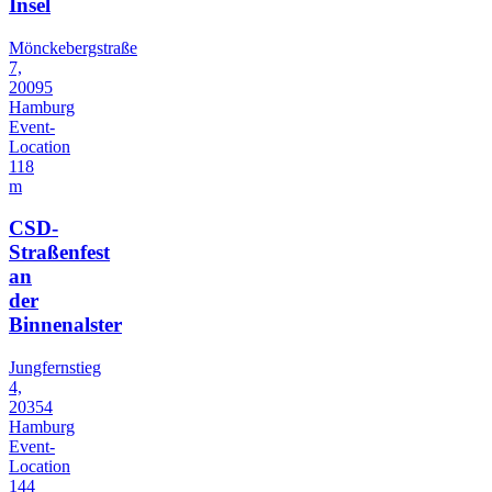
Insel
Mönckebergstraße
7,
20095
Hamburg
Event-
Location
118
m
CSD-
Straßenfest
an
der
Binnenalster
Jungfernstieg
4,
20354
Hamburg
Event-
Location
144