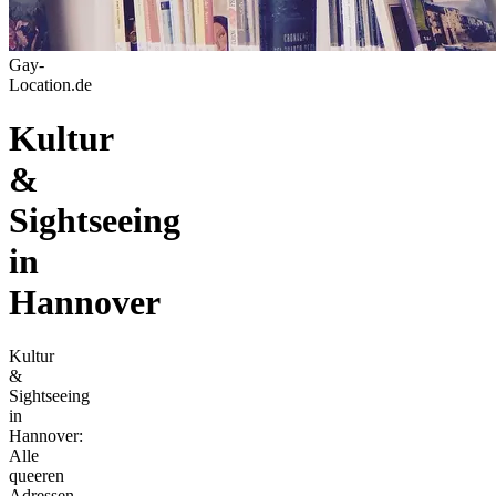
Gay-
Location.de
Kultur
&
Sightseeing
in
Hannover
Kultur
&
Sightseeing
in
Hannover:
Alle
queeren
Adressen