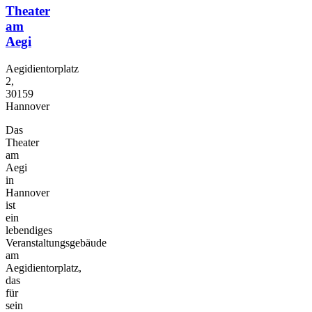
Theater
am
Aegi
Aegidientorplatz
2,
30159
Hannover
Das
Theater
am
Aegi
in
Hannover
ist
ein
lebendiges
Veranstaltungsgebäude
am
Aegidientorplatz,
das
für
sein