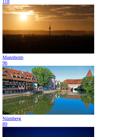
118
Mannheim
96
Nürnberg
89