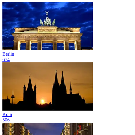
Berlin
674
Köln
506