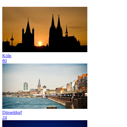
Köln
80
Düsseldorf
24