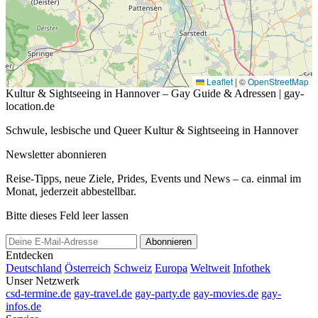
Leaflet
|
©
OpenStreetMap
Kultur & Sightseeing in Hannover – Gay Guide & Adressen | gay-
location.de
Schwule, lesbische und Queer Kultur & Sightseeing in Hannover
Newsletter abonnieren
Reise-Tipps, neue Ziele, Prides, Events und News – ca. einmal im
Monat, jederzeit abbestellbar.
Bitte dieses Feld leer lassen
Abonnieren
Entdecken
Deutschland
Österreich
Schweiz
Europa
Weltweit
Infothek
Unser Netzwerk
csd-termine.de
gay-travel.de
gay-party.de
gay-movies.de
gay-
infos.de