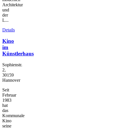
Architektur
und
der
L...
Details
Kino
im
Künstlerhaus
Sophienstr.
2,
30159
Hannover
Seit
Februar
1983
hat
das
Kommunale
Kino
seine