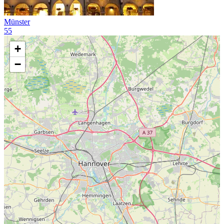
Münster
55
+
−