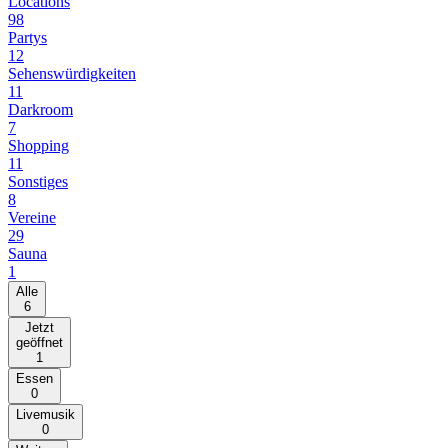
Locations
98
Partys
12
Sehenswürdigkeiten
11
Darkroom
7
Shopping
11
Sonstiges
8
Vereine
29
Sauna
1
Alle
6
Jetzt
geöffnet
1
Essen
0
Livemusik
0