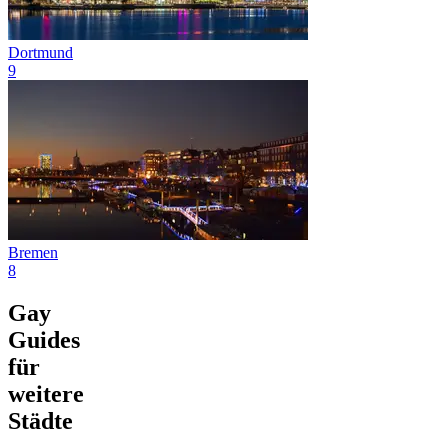
Dortmund
9
Bremen
8
Gay
Guides
für
weitere
Städte