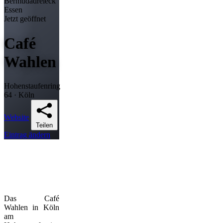
Bermudadreieck
Essen
Jetzt geöffnet
Café
Wahlen
Hohenstaufenring
64 · Köln
Website
Teilen
Eintrag ändern
Das Café
Wahlen in Köln
am