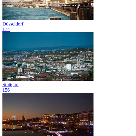
Düsseldorf
174
Stuttgart
156