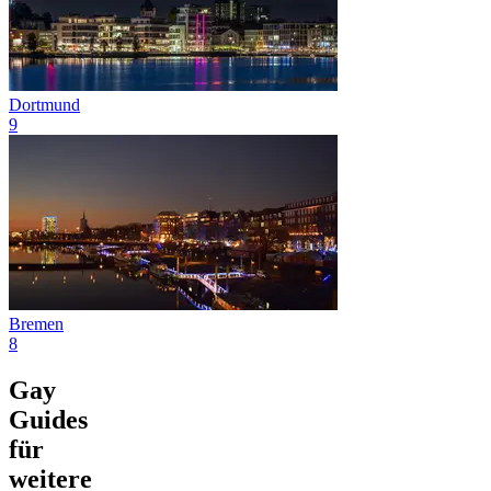
Dortmund
9
Bremen
8
Gay
Guides
für
weitere