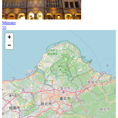
Münster
55
+
−