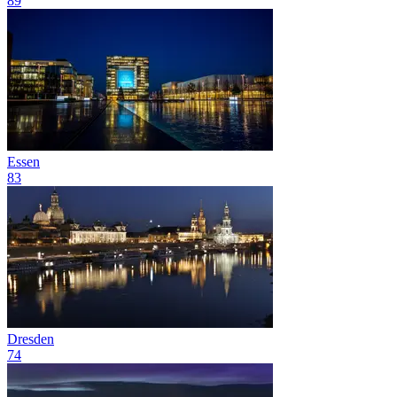
89
Essen
83
Dresden
74