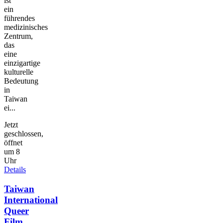
ist
ein
führendes
medizinisches
Zentrum,
das
eine
einzigartige
kulturelle
Bedeutung
in
Taiwan
ei...
Jetzt
geschlossen,
öffnet
um 8
Uhr
Details
Taiwan
International
Queer
Film