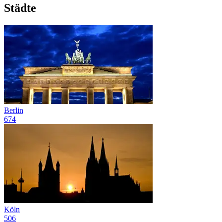
Städte
Berlin
674
Köln
506