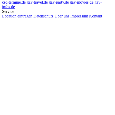
csd-termine.de
gay-travel.de
gay-party.de
gay-movies.de
gay-
infos.de
Service
Location eintragen
Datenschutz
Über uns
Impressum
Kontakt