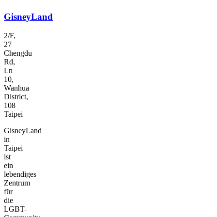
GisneyLand
2/F,
27
Chengdu
Rd,
Ln
10,
Wanhua
District,
108
Taipei
GisneyLand
in
Taipei
ist
ein
lebendiges
Zentrum
für
die
LGBT-