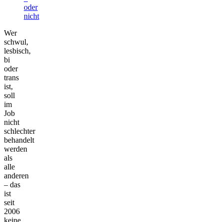
oder
nicht
Wer
schwul,
lesbisch,
bi
oder
trans
ist,
soll
im
Job
nicht
schlechter
behandelt
werden
als
alle
anderen
– das
ist
seit
2006
keine