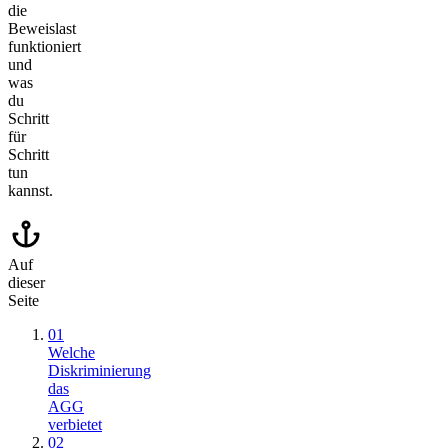
die
Beweislast
funktioniert
und
was
du
Schritt
für
Schritt
tun
kannst.
Auf
dieser
Seite
01
Welche
Diskriminierung
das
AGG
verbietet
02