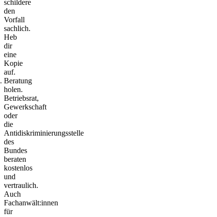
schildere
den
Vorfall
sachlich.
Heb
dir
eine
Kopie
auf.
Beratung
holen.
Betriebsrat,
Gewerkschaft
oder
die
Antidiskriminierungsstelle
des
Bundes
beraten
kostenlos
und
vertraulich.
Auch
Fachanwält:innen
für