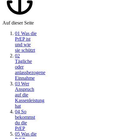
Auf dieser Seite
01
Was die
PrEP ist
und wie
sie schützt
02
Tägliche
oder
anlassbezogene
Einnahme
03
Wer
Anspruch
auf die
Kassenleistung
hat
04
So
bekommst
du die
PrEP
05
Was die