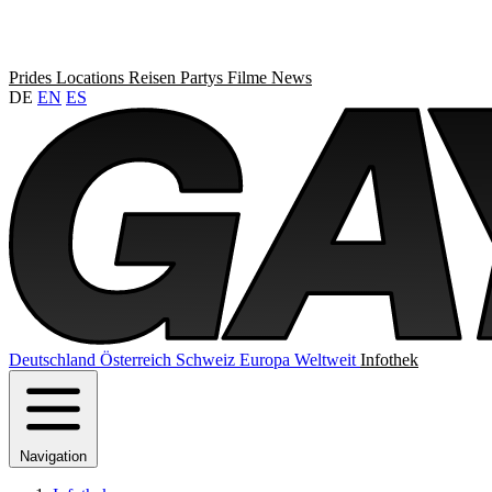
Prides
Locations
Reisen
Partys
Filme
News
DE
EN
ES
Deutschland
Österreich
Schweiz
Europa
Weltweit
Infothek
Navigation