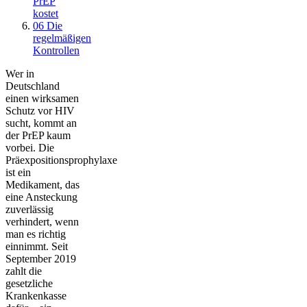
PrEP
kostet
06
Die
regelmäßigen
Kontrollen
Wer in
Deutschland
einen wirksamen
Schutz vor HIV
sucht, kommt an
der PrEP kaum
vorbei. Die
Präexpositionsprophylaxe
ist ein
Medikament, das
eine Ansteckung
zuverlässig
verhindert, wenn
man es richtig
einnimmt. Seit
September 2019
zahlt die
gesetzliche
Krankenkasse